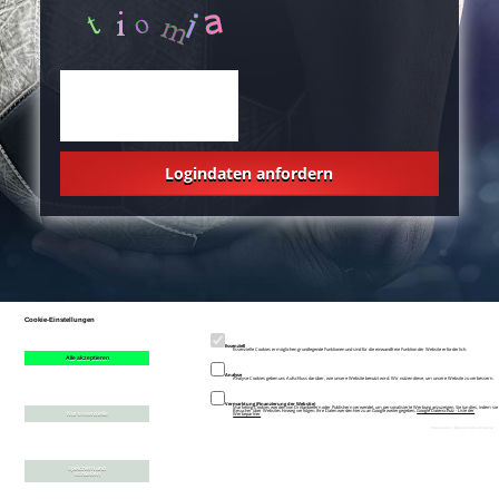
Logindaten anfordern
Cookie-Einstellungen
Essenziell
Essenzielle Cookies ermöglichen grundlegende Funktionen und sind für die einwandfreie Funktion der Website erforderlich.
Alle akzeptieren
Analyse
Analyse-Cookies geben uns Aufschluss darüber, wie unsere Website benutzt wird. Wir nutzen diese, um unsere Website zu verbessern.
Vermarktung (Finanzierung der Website)
Marketing-Cookies werden von Drittanbietern oder Publishern verwendet, um personalisierte Werbung anzuzeigen. Sie tun dies, indem sie
Besucher über Websites hinweg verfolgen. Ihre Daten werden hierzu an Google weitergegeben.
Google Datenschutz - Liste der
Nur essenzielle
Werbepartner
Impressum
|
Datenschutzerklärung
speichern und
schließen